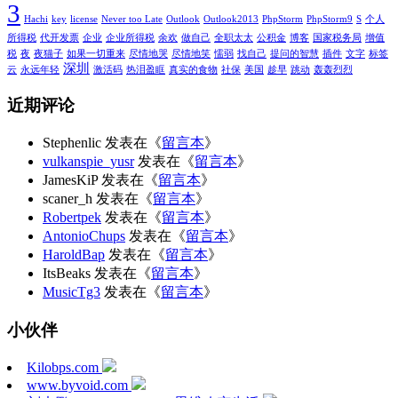
3
Hachi
key
license
Never too Late
Outlook
Outlook2013
PhpStorm
PhpStorm9
S
个人
所得税
代开发票
企业
企业所得税
余欢
做自己
全职太太
公积金
博客
国家税务局
增值
税
夜
夜猫子
如果一切重来
尽情地哭
尽情地笑
懦弱
找自己
提问的智慧
插件
文字
标签
深圳
云
永远年轻
激活码
热泪盈眶
真实的食物
社保
美国
趁早
跳动
轰轰烈烈
近期评论
Stephenlic
发表在《
留言本
》
vulkanspie_yusr
发表在《
留言本
》
JamesKiP
发表在《
留言本
》
scaner_h
发表在《
留言本
》
Robertpek
发表在《
留言本
》
AntonioChups
发表在《
留言本
》
HaroldBap
发表在《
留言本
》
ItsBeaks
发表在《
留言本
》
MusicTg3
发表在《
留言本
》
小伙伴
Kilobps.com
www.byvoid.com