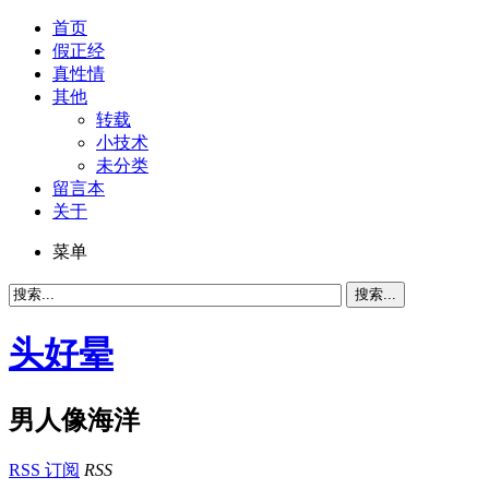
首页
假正经
真性情
其他
转载
小技术
未分类
留言本
关于
菜单
头好晕
男人像海洋
RSS 订阅
RSS