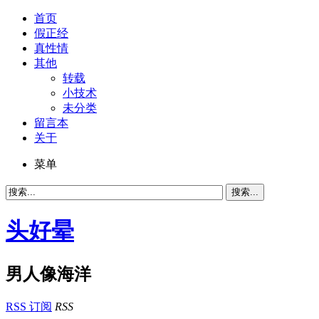
首页
假正经
真性情
其他
转载
小技术
未分类
留言本
关于
菜单
头好晕
男人像海洋
RSS 订阅
RSS