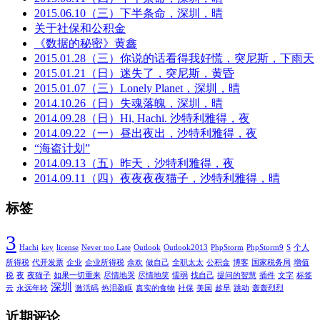
2015.06.10（三）下半条命，深圳，晴
关于社保和公积金
《数据的秘密》黄鑫
2015.01.28（三）你说的话看得我好慌，突尼斯，下雨天
2015.01.21（日）迷失了，突尼斯，黄昏
2015.01.07（三）Lonely Planet，深圳，晴
2014.10.26（日）失魂落魄，深圳，晴
2014.09.28（日）Hi, Hachi. 沙特利雅得，夜
2014.09.22（一）昼出夜出，沙特利雅得，夜
“海盗计划”
2014.09.13（五）昨天，沙特利雅得，夜
2014.09.11（四）夜夜夜夜猫子，沙特利雅得，晴
标签
3
Hachi
key
license
Never too Late
Outlook
Outlook2013
PhpStorm
PhpStorm9
S
个人
所得税
代开发票
企业
企业所得税
余欢
做自己
全职太太
公积金
博客
国家税务局
增值
税
夜
夜猫子
如果一切重来
尽情地哭
尽情地笑
懦弱
找自己
提问的智慧
插件
文字
标签
深圳
云
永远年轻
激活码
热泪盈眶
真实的食物
社保
美国
趁早
跳动
轰轰烈烈
近期评论