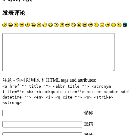
发表评论
注意 - 你可以用以下
HTML
tags and attributes:
<a href="" title=""> <abbr title=""> <acronym
title=""> <b> <blockquote cite=""> <cite> <code> <del
datetime=""> <em> <i> <q cite=""> <s> <strike>
<strong>
昵称
邮箱