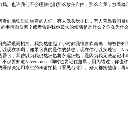
自我。也许我们不会理解他们那么放任自由，那么自我，放着稳
我看到地铁里面坐着的人们，有人低头玩手机，有人背靠着闭目
做的事情而后悔？或者告诉我你最大的烦恼是是什么？你在为什么
阳光温暖而招摇。我突然想起了小时候我很喜欢画画，却被告知
在学啊，如果它真的是你的梦想，现在你可以实现它，Never to
热爱它，我曾以为我仍然狂热将永远狂热，是因为我无法忘记小
要知道Never too late同时也要记住趁早，因为错过，
的医保决定用毕生的积蓄拍摄《看见台湾》。别人都笑他傻，再