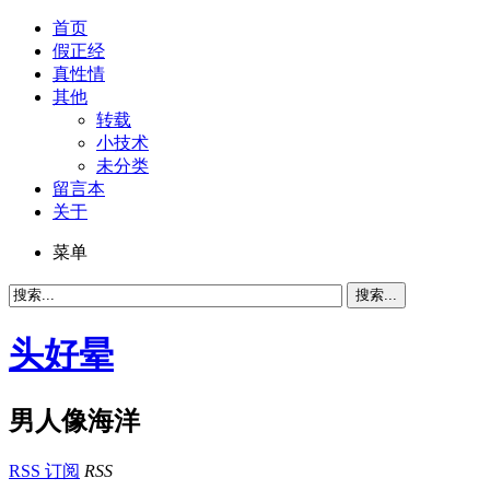
首页
假正经
真性情
其他
转载
小技术
未分类
留言本
关于
菜单
头好晕
男人像海洋
RSS 订阅
RSS