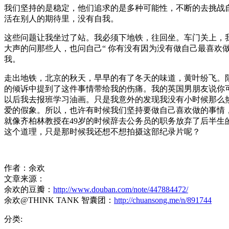
我们坚持的是稳定，他们追求的是多种可能性，不断的去挑战
活在别人的期待里，没有自我。
这些问题让我坐过了站。我必须下地铁，往回坐。车门关上，
大声的问那些人，也问自己“ 你有没有因为没有做自己最喜欢
我。
走出地铁，北京的秋天，早早的有了冬天的味道，黄叶纷飞。
的倾诉中提到了这件事情带给我的伤痛。我的英国男朋友说你可以现
以后我去报班学习油画。只是我意外的发现我没有小时候那么
爱的假象。所以，也许有时候我们坚持要做自己喜欢做的事情，不仅
就像齐柏林教授在49岁的时候辞去公务员的职务放弃了后半生
这个道理，只是那时候我还想不想拍摄这部纪录片呢？
作者：余欢
文章来源：
余欢的豆瓣：
http://www.douban.com/note/447884472/
余欢@THINK TANK 智囊团：
http://chuansong.me/n/891744
分类: