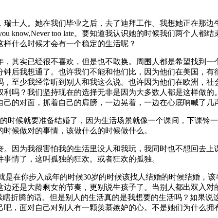
，瑞士人。她在我们毕业之后，去了迪拜工作。我想她正在那边
know,Never too late。要知道我认识她的时候我们两
这样什么时候才会有一个稳定的生活呢？
年，其实已经很不喜欢，但是也不敢换。周围人都是希望找到一
分钟后我想通了。也许我们不能和他们比，因为他们在美国，有
，至少我经常听到别人和我这么说。也许因为他们在欧洲，社会制
权利吗？我们坚持现在的选择无非是因为大多数人都是这样做的
自己的对面，抓着自己的肩膀，一边晃着，一边在心底呐喊了几
婚的时候就要准备结婚了，因为生活场景就像一个课间，下课铃
的时候做对的事情，该做什么的时候做什么。
丧。因为我很害怕我的生活里没人和我玩，我同时也不想回去上
件事情了，这叫孤独的狂欢。或者狂欢的孤独。
白了就是在你步入成年的时候30岁的时候该找人结婚的时候结婚
这边还是大龄剩女的节奏，更别说生孩子了。当别人都出双入对
继续瞎折腾的话。但是别人的生活真的是我想要的生活吗？如果说
己吧，面对自己对别人有一颗羡慕嫉妒的心。不是她们为什么拥