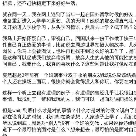
折腾，还不赶快稳定下来好好生活。
就在同一天，我在网上遇到了当年一起在国外留学时候的好友
准备重新进入大学学习厨艺。我的天啊！她说的那么理直气壮 you 
又开始进入学校学习，从头学习德语，然后去上学？疯了吗？
我马上开始怀疑自己，审视自己。回国以来一份工作做了快三
件自己真正热爱的事情，比如说去周游世界拍摄人物故事。几
岗位，你马上会被淘汰，也许再也找不到这么好的工作了，是吗
是这样可以促成我们放弃瞎折腾，放弃人生的其他的可能性的
问自己，我要什么，我真的喜欢什么？这些问题让我好像站在
突然想起2年前有一个婚姻事业双丰收的朋友劝我说你应该结
个人还在操场上面玩，很快你就会觉得没人和你玩。你要在对
这样一个听上去很有道理的例子，有道理的曾经几乎让我很沮
事情。我找到了一帮和我玩的人，我们可以一起面对课间操这
但是wait, 到底什么才是对的事情？什么才是对的时候？说
都在说育儿的时候，我们却在谈梦想，人家孩子上学了，我们
所以说到底，就是对“别人”没有一个好的交代，如果说你还
道下一个最可怕的面对是什么？想来想去，最可怕的是面对自
烦。