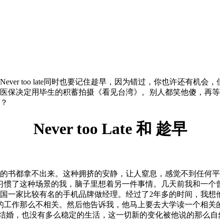
ver too late同时也要记住趁早，因为错过，你也许还有
的医保决定用毕生的积蓄拍摄《看见台湾》。别人都笑他傻，再等
？
Never too Late 和 趁早
里的书都拿不出来。这种拥挤的安静，让人窒息，感觉不到任何
惯了这种场景的我，脑子里想着另一件事情。几天前我和一个曾经
国一家比较有名的手机品牌做经理。经过了2年多的时间，我想他
工作那么不相关。然后他告诉我，他马上要去大学读一个相关的行
有35岁了。还没有结婚，也没有多么稳定的生活，这一切新的变化被他说