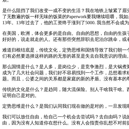
是什么阻挡了我们改变一成不变的生活？我在地铁上皱紧了眉
了无数遍的饭一样无味的饭菜的Paperwork要我继续咀嚼
13年。13年过去了，他的工资终于涨到了5000. 我当然不会
在美国，欧洲，体会更多的是自由。自由的思想，自由的生孩
好好的，说走就走的人。还有那些突然辞职去尼泊尔跳伞，或
难道归根结底是，传统文化，定势思维和国情导致了我们朝一
们有必然要选择这样的路的无形的甚至是失去自我意识的理由
那么国情是什么？是人多，是岗位少，是竞争激烈，是大锅煮
成为了几大社会问题，我们好不容易找到一个工作，总想着求
题。而且，公婆之间的关系都是家庭的新的矛盾。没有基本的
传统的文化是什么？是趋同，随大流保险。别人干啥我干啥。
证明自己是对的。
定势思维是什么？是我们认同我们现在做的是对的，一旦发现
我们可以放任自由，给自己一个机会去尝试吗？去自由吗？说
由，因为没有人知道你在想什么。没有人会指责你乱想不对前