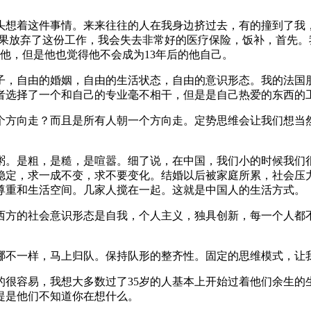
头想着这件事情。来来往往的人在我身边挤过去，有的撞到了我
，我如果放弃了这份工作，我会失去非常好的医疗保险，饭补，首
成为他，但是他也觉得他不会成为13年后的他自己。
子，自由的婚姻，自由的生活状态，自由的意识形态。我的法国朋
者选择了一个和自己的专业毫不相干，但是是自己热爱的东西的
个方向走？而且是所有人朝一个方向走。定势思维会让我们想当
。
粥。是粗，是糙，是喧嚣。细了说，在中国，我们小的时候我们
稳定，求一成不变，求不要变化。结婚以后被家庭所累，社会压
尊重和生活空间。几家人搅在一起。这就是中国人的生活方式。
西方的社会意识形态是自我，个人主义，独具创新，每一个人都
哪不一样，马上归队。保持队形的整齐性。固定的思维模式，让
的很容易，我想大多数过了35岁的人基本上开始过着他们余生的
提是他们不知道你在想什么。