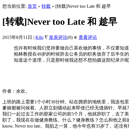
您当前位置:
首页
»
转载
» [转载]Never too Late 和 趁早
[转载]Never too Late 和 趁早
2015年8月11日 |
Kilo
∇
发表评论
(0)
⊕
查看评论
也许有时候我们坚持要做自己喜欢做的事情，不仅要知道Ne
柏林教授在49岁的时候辞去公务员的职务放弃了后半生
知道这个道理，只是那时候我还想不想拍摄这部纪录片呢
作者：余欢。
上班的路上需要1个小时30分钟。站在拥挤的地铁里，我连包
爹娘都被问候着。人群立刻骚动起来即使已经无缝插针。早就习
我们一起过去工作的那家公司的前5个月，他就辞职了，去了美
职了，我现在在做健身教练。什么？健身教练？怎么和他之前的
know, Never too late。我掐之一算，他今年也