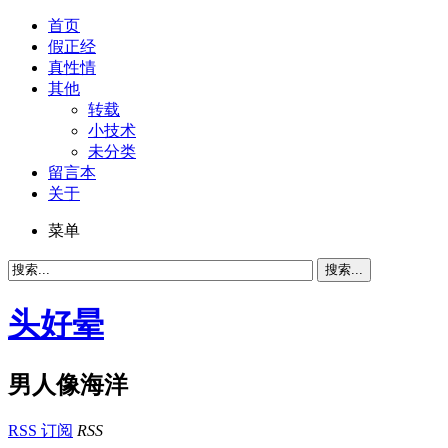
首页
假正经
真性情
其他
转载
小技术
未分类
留言本
关于
菜单
头好晕
男人像海洋
RSS 订阅
RSS