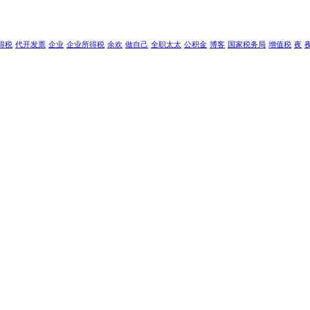
得税
代开发票
企业
企业所得税
余欢
做自己
全职太太
公积金
博客
国家税务局
增值税
夜