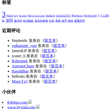
标签
3
Hachi
key
license
Never too Late
Outlook
Outlook2013
PhpStorm
PhpStorm9
S
个人所
深圳
轻
激活码
热泪盈眶
真实的食物
社保
美国
趁早
跳动
轰轰烈烈
近期评论
Stephenlic
发表在《
留言本
》
vulkanspie_yusr
发表在《
留言本
》
JamesKiP
发表在《
留言本
》
scaner_h
发表在《
留言本
》
Robertpek
发表在《
留言本
》
AntonioChups
发表在《
留言本
》
HaroldBap
发表在《
留言本
》
ItsBeaks
发表在《
留言本
》
MusicTg3
发表在《
留言本
》
小伙伴
Kilobps.com
www.byvoid.com