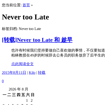
您当前位置:
首页
»
Never too Late
标签归档:
Never too Late
[转载]Never too Late 和 趁早
也许有时候我们坚持要做自己喜欢做的事情，不仅要知道Ne
柏林教授在49岁的时候辞去公务员的职务放弃了后半生的
点此阅读全文
2015年8月11日
|
Kilo
|
转载
0
2026 年 8 月
一
二
三
四
五
六
日
1
2