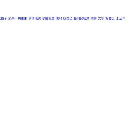
夜猫子
如果一切重来
尽情地哭
尽情地笑
懦弱
找自己
提问的智慧
插件
文字
标签云
永远年